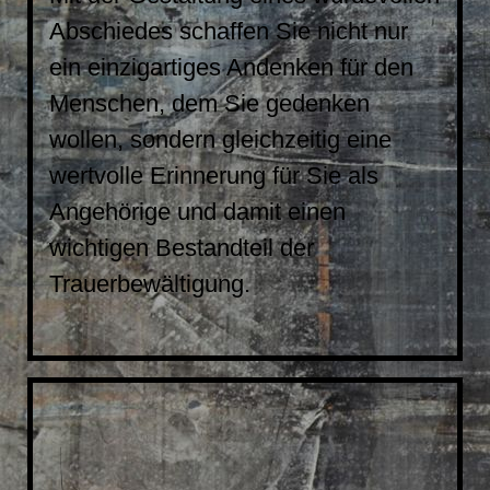
Abschiedes schaffen Sie nicht nur
ein einzigartiges Andenken für den
Menschen, dem Sie gedenken
wollen, sondern gleichzeitig eine
wertvolle Erinnerung für Sie als
Angehörige und damit einen
wichtigen Bestandteil der
Trauerbewältigung.