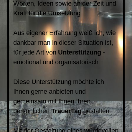
Worten, Ideen sowie an der Zeit und
Kraft für die Umsetzung.
Aus eigener Erfahrung weiß ich, wie
dankbar man
in dieser Situation ist,
für jede Art von
Unterstützung
-
emotional und
organisatorisch.
Diese Unterstützung möchte ich
Ihnen gerne anbieten und
gemeinsam mit Ihnen Ihren
persönlichen
TrauerTag
gestalten.
Mit der Gestaltung eines würdevollen