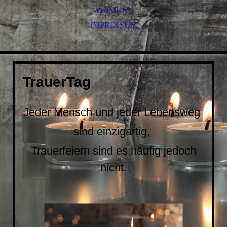
WIDMUNG
IMPRESSUM
TrauerTag
Jeder Mensch
und
jeder Lebensweg
sind einzigartig,
Trauerfeiern sind es häufig jedoch
nicht.