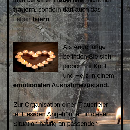
trauern
, sondern darf auch das
Leben
feiern
.
Als Angehörige
befinden Sie sich
jedoch mit Kopf
und Herz in einem
emotionalen Ausnahmezustand.
Zur Organisation einer Trauerfeier
fehlt es den Angehörigen in dieser
Situation häufig an passenden