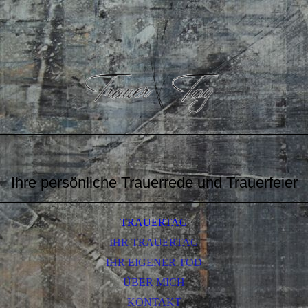
Ihre persönliche Trauerrede und Trauerfeier
TRAUERTAG
IHR TRAUERTAG
IHR EIGENER TOD
ÜBER MICH
KONTAKT