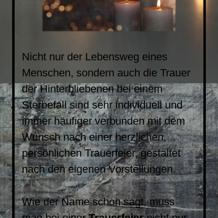
Nicht nur der Lebensweg eines
Menschen, sondern auch die Trauer
der Hinterbliebenen bei einem
Sterbefall sind sehr individuell und
immer häufiger verbunden mit dem
Wunsch nach einer herzlichen,
persönlichen Trauerfeier, gestaltet
nach den eigenen Vorstellungen.
Wie der Name schon sagt, muss
man bei einer
Trauerfeier
nicht nur